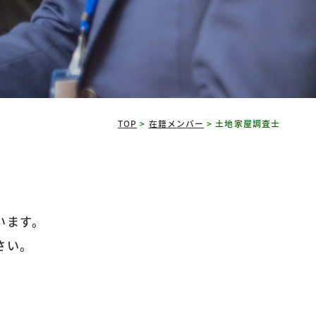
TOP
>
在籍メンバー
>
土地家屋調査士
います。
さい。